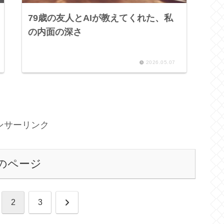
79歳の友人とAIが教えてくれた、私
の内面の深さ
2026.05.07
ンサーリンク
のページ
次
2
3
へ