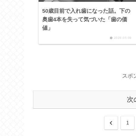
50歳目前で入れ歯になった話。下の
奥歯4本を失って気づいた「歯の価
値」
2026.05.09
スポ
次
前
1
へ