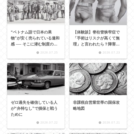
“ベトナム語で日本の果
【体験談】脊柱管狭窄症で
物”が安く売られている違和
「手術はリスクが高くて無
感 ── そこに潜む制度の歪
理」と言われたら？障害者
みと負の連鎖
手帳の申請条件と見落とし
2026.07.25
2026.07.23
がちなポイント
ゼロ過失を確信している人
非課税自営業世帯の国保攻
が“弁特なし”で損保と戦う
略地図
ために
2026.07.22
2026.07.21