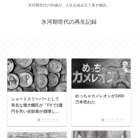
氷河期世代の50歳が、人生を組み立て直す物語。
氷河期世代の再生記録
めっちゃカメレオンが1000
ショートスリーパーとして
万本売れた
有名な堀大輔氏が「FXで1億
円を失い全財産が崩壊し
た」という動画が話題を呼
2026.08.09
2026.08.02
んでいます。