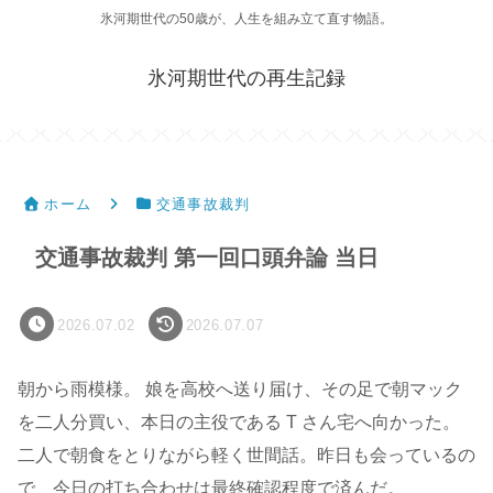
氷河期世代の50歳が、人生を組み立て直す物語。
氷河期世代の再生記録
ホーム
交通事故裁判
交通事故裁判 第一回口頭弁論 当日
2026.07.02
2026.07.07
朝から雨模様。 娘を高校へ送り届け、その足で朝マック
を二人分買い、本日の主役である T さん宅へ向かった。
二人で朝食をとりながら軽く世間話。昨日も会っているの
で、今日の打ち合わせは最終確認程度で済んだ。