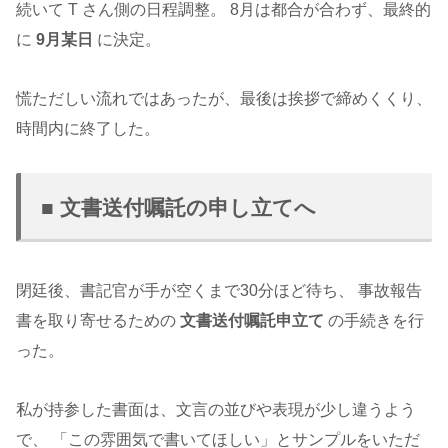
続いて T さん側の日程調整。 8月は都合が合わず、最終的
に
9月某日
に決定。
慌ただしい流れではあったが、最後は挨拶で締めくくり、
時間内に終了した。
■ 文書送付嘱託の申し立てへ
閉廷後、書記官が手が空くまで30分ほど待ち、 事故報告
書を取り寄せるための
文書送付嘱託申立て
の手続きを行
った。
私が持参した書面は、文言の並びや表現が少し違うよう
で、 「この雰囲気で書いてほしい」とサンプルをいただ