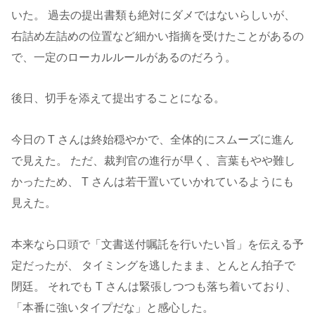
いた。 過去の提出書類も絶対にダメではないらしいが、
右詰め左詰めの位置など細かい指摘を受けたことがあるの
で、一定のローカルルールがあるのだろう。
後日、切手を添えて提出することになる。
今日の T さんは終始穏やかで、全体的にスムーズに進ん
で見えた。 ただ、裁判官の進行が早く、言葉もやや難し
かったため、 T さんは若干置いていかれているようにも
見えた。
本来なら口頭で「文書送付嘱託を行いたい旨」を伝える予
定だったが、 タイミングを逃したまま、とんとん拍子で
閉廷。 それでも T さんは緊張しつつも落ち着いており、
「本番に強いタイプだな」と感心した。