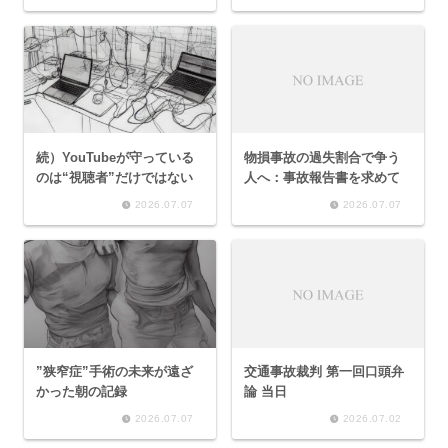
続）YouTubeが守っている
物損事故の過失割合で争う
のは“視聴者”だけではない
人へ：事故報告書を求めて
2026.07.07
2026.07.07
”狭窄症”手術の未来が遠ざ
交通事故裁判 第一回口頭弁
かった朝の記録
論 当日
2026.07.07
2026.07.02