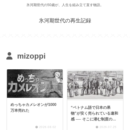
氷河期世代の50歳が、人生を組み立て直す物語。
氷河期世代の再生記録
mizoppi
めっちゃカメレオンが1000
“ベトナム語で日本の果
万本売れた
物”が安く売られている違和
感 ── そこに潜む制度の歪
みと負の連鎖
2026.08.02
2026.07.25