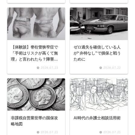
【体験談】脊柱管狭窄症で
ゼロ過失を確信している人
「手術はリスクが高くて無
が“弁特なし”で損保と戦う
理」と言われたら？障害者
ために
手帳の申請条件と見落とし
2026.07.23
2026.07.22
がちなポイント
非課税自営業世帯の国保攻
AI時代の弁護士相談活用術
略地図
2026.07.21
2026.07.21