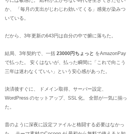
りには敏感だ。 給料が上がらない時代を生きてきたせい
か、 「毎月の支出がじわじわ効いてくる」感覚が染みつ
いている。
だから、3年更新の643円は自分の中で腑に落ちた。
結局、3年契約で、一括
23000円ちょっと
をAmazonPay
で払った。 安くはないが、払った瞬間に「これで向こう
三年は迷わなくていい」という安心感があった。
決済後すぐに、 ドメイン取得、サーバー設定、
WordPress のセットアップ、SSL 化。 全部が一気に揃っ
た。
昔のように深夜に設定ファイルと格闘する必要はなかっ
た。 テーマ素材のCocoon が 最初から無料で使えると知