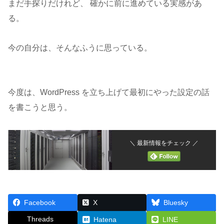
まだ手探りだけれど、 確かに前に進めている実感があ
る。
今の自分は、そんなふうに思っている。
今度は、WordPress を立ち上げて最初にやった設定の話
を書こうと思う。
＼ 最新情報をチェック ／
Facebook
X
Bluesky
Threads
Hatena
LINE