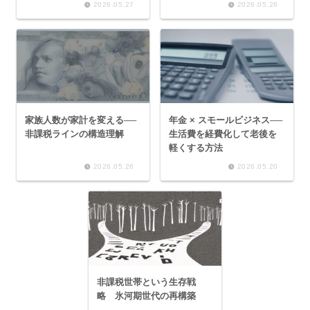
2026.05.27
2026.05.26
家族人数が家計を変える──
年金 × スモールビジネス──
非課税ラインの構造理解
生活費を経費化して老後を
軽くする方法
2026.05.26
2026.05.20
非課税世帯という生存戦
略 氷河期世代の再構築