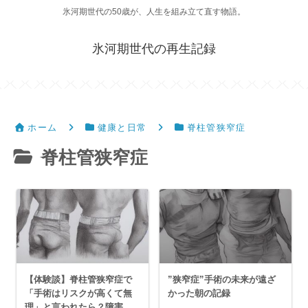
氷河期世代の50歳が、人生を組み立て直す物語。
氷河期世代の再生記録
ホーム
健康と日常
脊柱管狭窄症
脊柱管狭窄症
【体験談】脊柱管狭窄症で
”狭窄症”手術の未来が遠ざ
「手術はリスクが高くて無
かった朝の記録
理」と言われたら？障害者