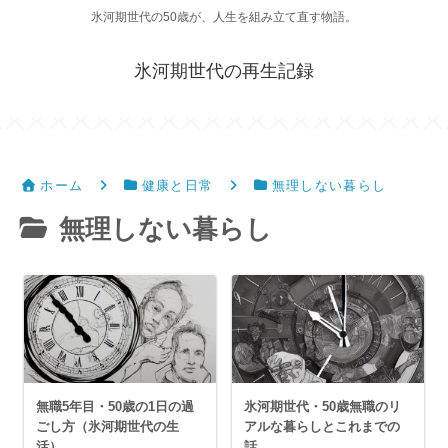
氷河期世代の50歳が、人生を組み立て直す物語。
氷河期世代の再生記録
ホーム
健康と日常
無理しない暮らし
無理しない暮らし
無職5年目・50歳の1日の過
氷河期世代・50歳無職のリ
ごし方（氷河期世代の生
アルな暮らしとこれまでの
活）
話